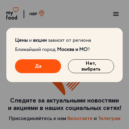
НВР
Цены
и
акции
зависят от региона
Ближайший город
Москва и МО
?
Нет,
Да
выбрать
Следите за актуальными новостями
и акциями в наших социальных сетях!
Присоединяйтесь к нам
Вконтакте
и
Телеграм